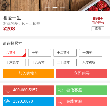
相爱一生
999+
用户评价
对你的爱，远不止这些
¥
208
查看
请选择尺寸
八英寸
十英寸
十二英寸
十四英寸
十六英寸
十八英寸
二十英寸
尺寸说明
加入购物车
立即购买
400-680-5957
微信客服
139010678
在线客服