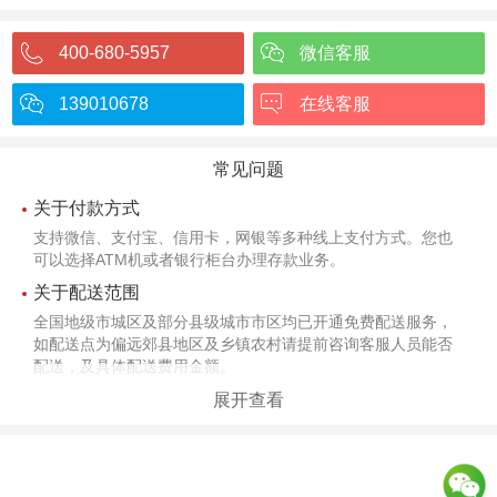
400-680-5957
微信客服
139010678
在线客服
常见问题
关于付款方式
支持微信、支付宝、信用卡，网银等多种线上支付方式。您也
可以选择ATM机或者银行柜台办理存款业务。
关于配送范围
全国地级市城区及部分县级城市市区均已开通免费配送服务，
如配送点为偏远郊县地区及乡镇农村请提前咨询客服人员能否
配送，及具体配送费用金额。
关于配送方式
展开查看
1．送货上门
订单提交后，我们会安排专人配送送货上门，在订单送达后我
们会第一时间短信通知客户