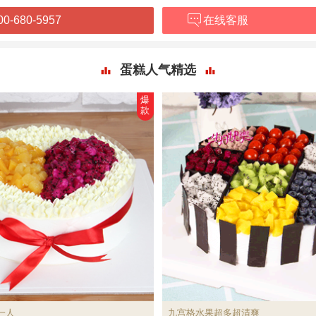
00-680-5957
在线客服
蛋糕人气精选
爆
款
一人
九宫格水果超多超清爽