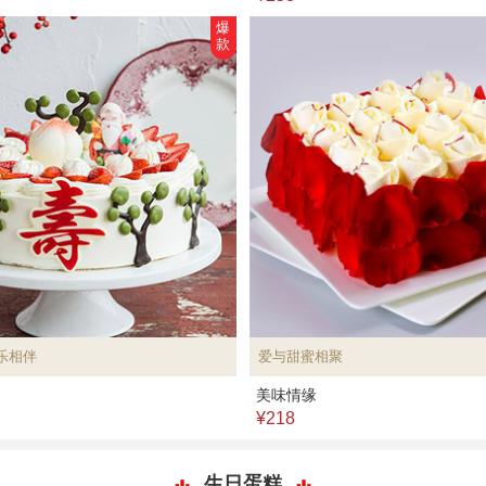
爆
款
乐相伴
爱与甜蜜相聚
美味情缘
¥218
生日蛋糕