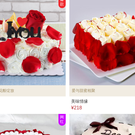
款
花般绽放
爱与甜蜜相聚
美味情缘
¥218
网
红