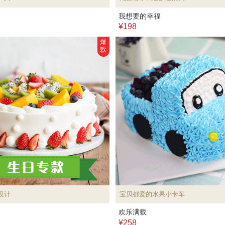
我想要的幸福
¥198
爆
款
设计
宝贝都爱的水果小卡车
欢乐满载
¥258