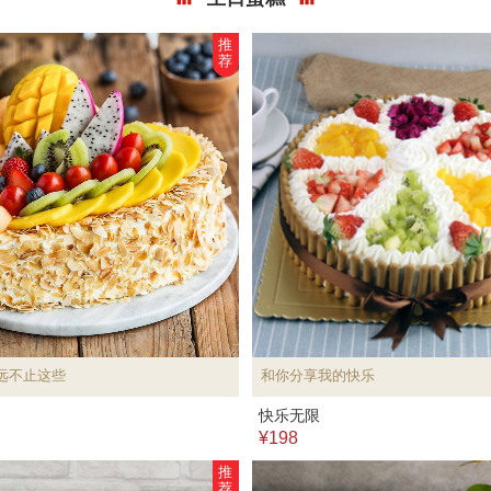
推
荐
远不止这些
和你分享我的快乐
快乐无限
¥198
推
荐