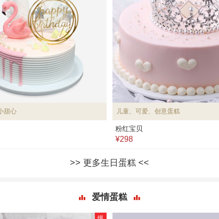
小甜心
儿童、可爱、创意蛋糕
粉红宝贝
¥298
更多生日蛋糕
爱情蛋糕
爆