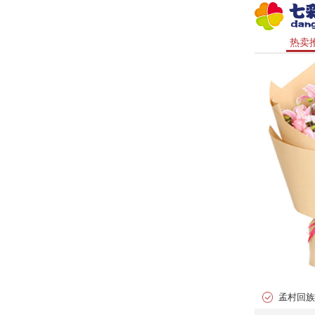
热卖
孟村回