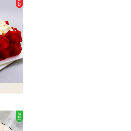
款
新
品