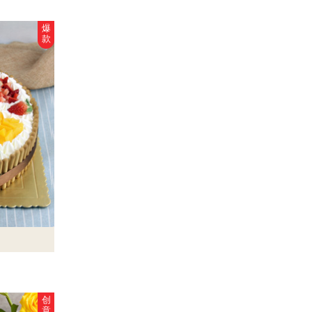
爆
款
创
意