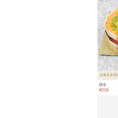
水果多多美
想念
¥218