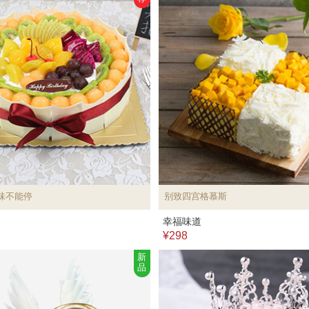
味不能停
别致四宫格慕斯
幸福味道
¥298
新
品