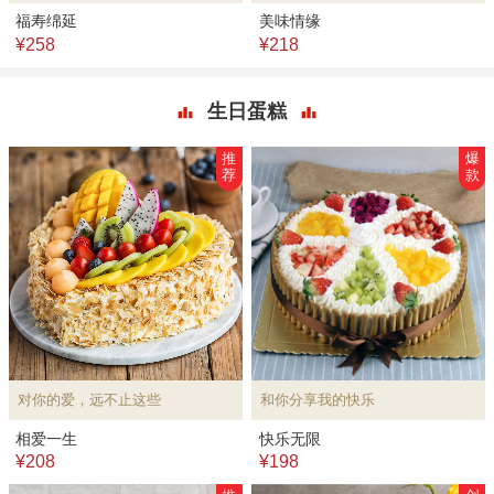
福寿绵延
美味情缘
¥258
¥218
生日蛋糕
推
爆
荐
款
对你的爱，远不止这些
和你分享我的快乐
相爱一生
快乐无限
¥208
¥198