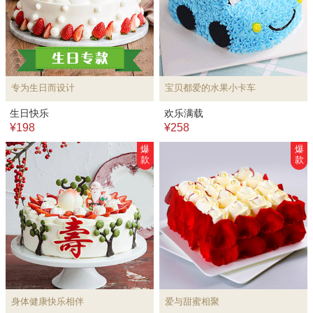
专为生日而设计
宝贝都爱的水果小卡车
生日快乐
欢乐满载
¥198
¥258
爆
爆
款
款
身体健康快乐相伴
爱与甜蜜相聚