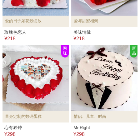
爱的日子如花般绽放
爱与甜蜜相聚
玫瑰色恋人
美味情缘
¥218
¥218
网
新
红
品
量身定制的数码蛋糕
情侣、儿童、时尚
心有独钟
Mr.Right
¥298
¥298