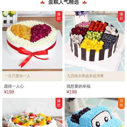
蛋糕人气精选
爆
爆
款
款
一生只爱你一人
九宫格水果超多超清爽
愿得一人心
我想要的幸福
¥198
¥198
爆
原
款
创