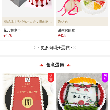
精品红玫瑰和香水百合，搭配欧式水果蛋糕
送妈妈
花儿和少年
谢谢您的爱
¥476
¥458
更多鲜花+蛋糕
创意蛋糕
创
网
意
红