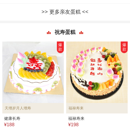
更多亲友蛋糕
祝寿蛋糕
爆
爆
款
款
天增岁月人增寿
福禄寿来
健康长寿
福禄寿来
¥188
¥198