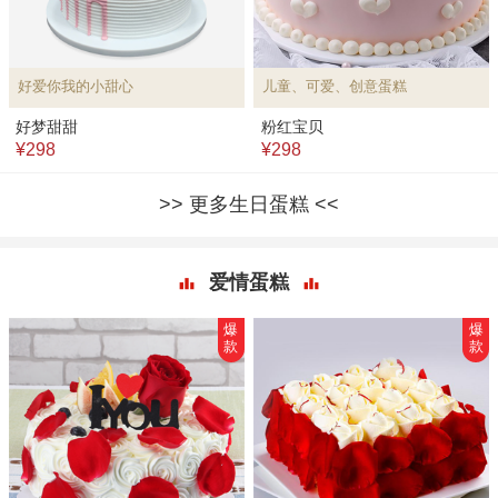
好爱你我的小甜心
儿童、可爱、创意蛋糕
好梦甜甜
粉红宝贝
¥298
¥298
更多生日蛋糕
爱情蛋糕
爆
爆
款
款