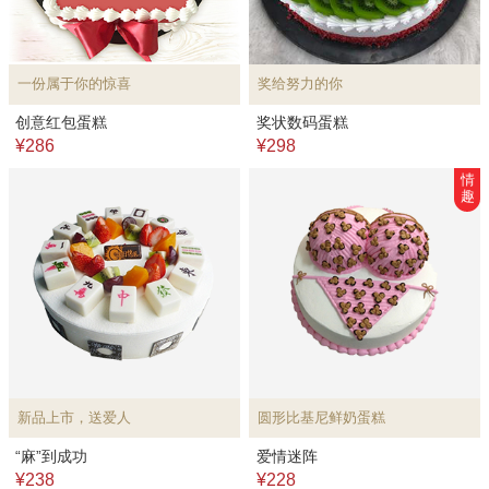
一份属于你的惊喜
奖给努力的你
创意红包蛋糕
奖状数码蛋糕
¥286
¥298
情
趣
新品上市，送爱人
圆形比基尼鲜奶蛋糕
“麻”到成功
爱情迷阵
¥238
¥228