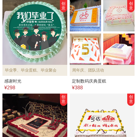
创
创
意
意
毕业季、毕业蛋糕、毕业聚会
周年庆、团队活动
感谢时光
定制数码庆典蛋糕
¥298
¥388
创
创
意
意