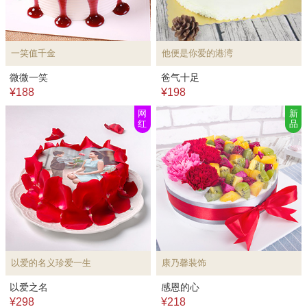
一笑值千金
他便是你爱的港湾
微微一笑
爸气十足
¥188
¥198
网
新
红
品
以爱的名义珍爱一生
康乃馨装饰
以爱之名
感恩的心
¥298
¥218