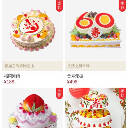
爆
推
款
荐
福如东海寿比南山
生活之树常绿
福同海阔
贵寿无极
¥188
¥498
推
爆
荐
款