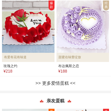
爆
经
款
典
有爱有花有味道
甜蜜在味蕾绽放
玫瑰之约
布达佩斯之恋
¥218
¥188
更多爱情蛋糕
亲友蛋糕