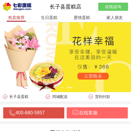
长子县蛋糕店
在线咨询
热卖推荐
生日蛋糕
爱情蛋糕
家人朋友
长子县蛋糕
同城配送
货到付款
400-680-5957
在线客服