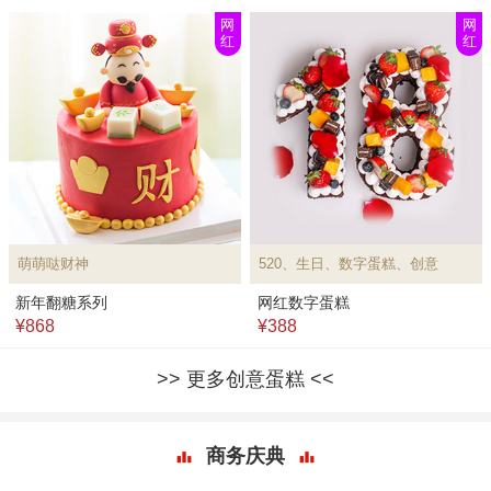
网
网
红
红
萌萌哒财神
520、生日、数字蛋糕、创意
新年翻糖系列
网红数字蛋糕
¥868
¥388
更多创意蛋糕
商务庆典