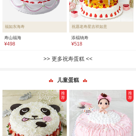
福如东海寿
祝愿老寿星吉祥如意
寿山福海
添褔纳寿
¥498
¥518
更多祝寿蛋糕
儿童蛋糕
推
推
荐
荐