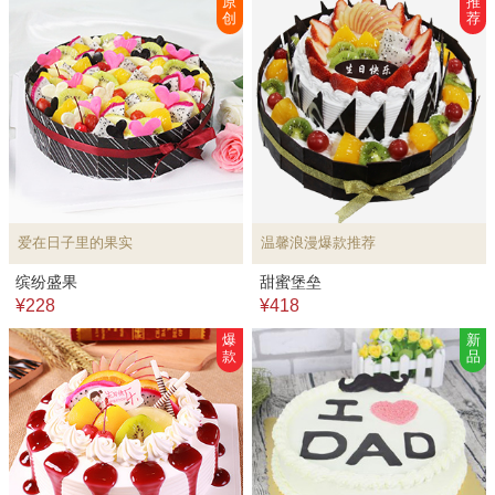
原
推
创
荐
爱在日子里的果实
温馨浪漫爆款推荐
缤纷盛果
甜蜜堡垒
¥228
¥418
爆
新
款
品