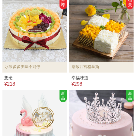
推
创
荐
意
水果多多美味不能停
别致四宫格慕斯
想念
幸福味道
¥218
¥298
新
新
品
品