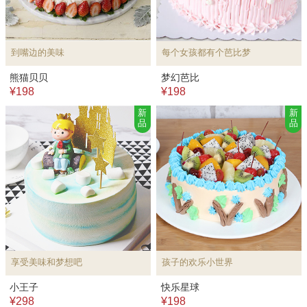
到嘴边的美味
每个女孩都有个芭比梦
熊猫贝贝
梦幻芭比
¥198
¥198
新
新
品
品
享受美味和梦想吧
孩子的欢乐小世界
小王子
快乐星球
¥298
¥198