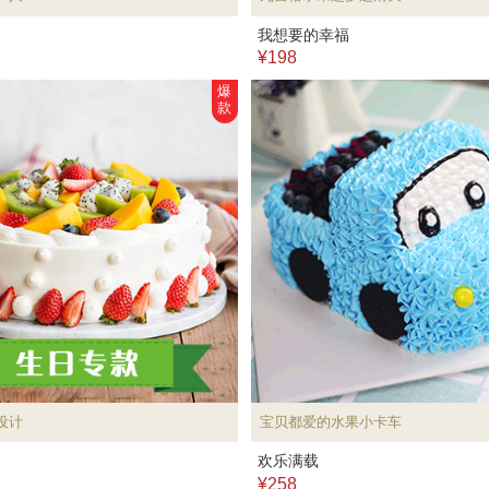
我想要的幸福
¥198
爆
款
设计
宝贝都爱的水果小卡车
欢乐满载
¥258