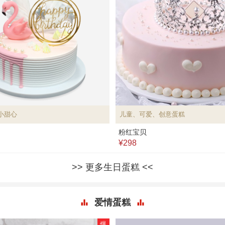
小甜心
儿童、可爱、创意蛋糕
粉红宝贝
¥298
更多生日蛋糕
爱情蛋糕
爆