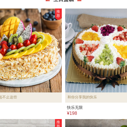
推
荐
远不止这些
和你分享我的快乐
快乐无限
¥198
推
荐