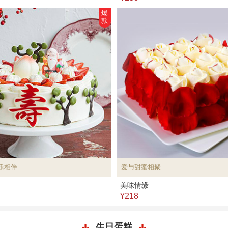
爆
款
乐相伴
爱与甜蜜相聚
美味情缘
¥218
生日蛋糕