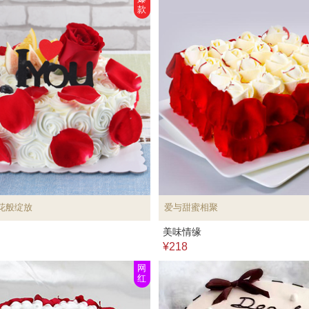
款
花般绽放
爱与甜蜜相聚
美味情缘
¥218
网
红