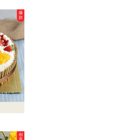
爆
款
创
意