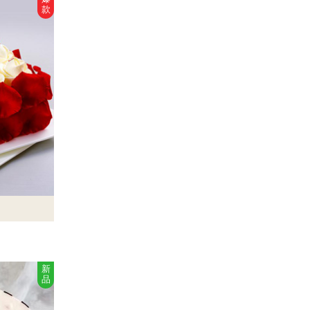
款
新
品