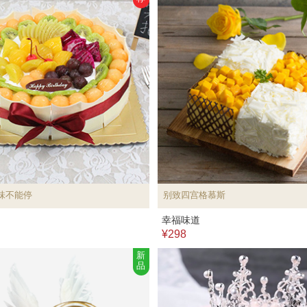
味不能停
别致四宫格慕斯
幸福味道
¥298
新
品