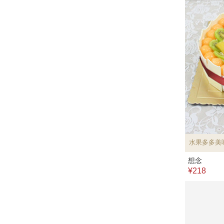
水果多多美
想念
¥218