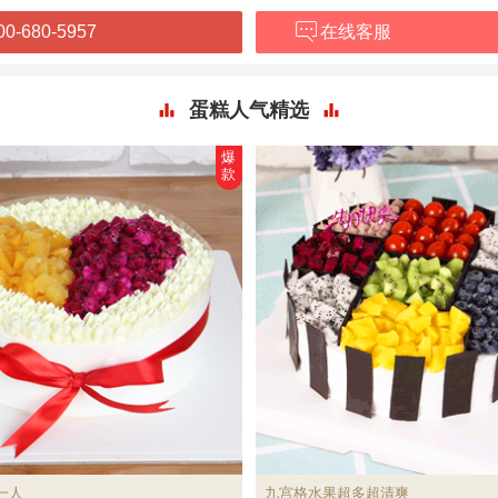
00-680-5957
在线客服
蛋糕人气精选
爆
款
一人
九宫格水果超多超清爽