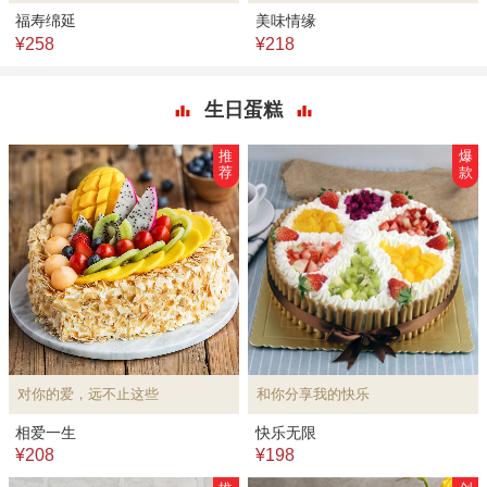
福寿绵延
美味情缘
¥258
¥218
生日蛋糕
推
爆
荐
款
对你的爱，远不止这些
和你分享我的快乐
相爱一生
快乐无限
¥208
¥198