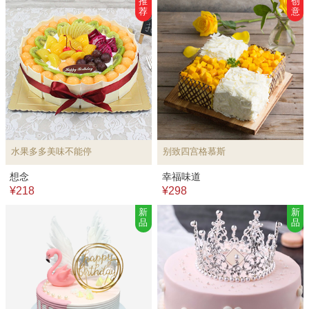
推
创
荐
意
水果多多美味不能停
别致四宫格慕斯
想念
幸福味道
¥218
¥298
新
新
品
品