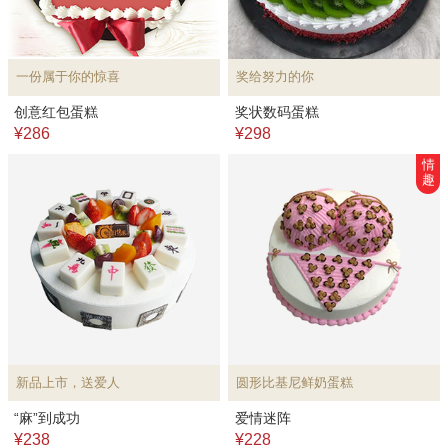
一份属于你的惊喜
奖给努力的你
创意红包蛋糕
奖状数码蛋糕
¥286
¥298
情
趣
新品上市，送爱人
圆形比基尼鲜奶蛋糕
“麻”到成功
爱情迷阵
¥238
¥228