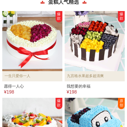
蛋糕人气精选
爆
爆
款
款
一生只爱你一人
九宫格水果超多超清爽
愿得一人心
我想要的幸福
¥198
¥198
爆
原
款
创