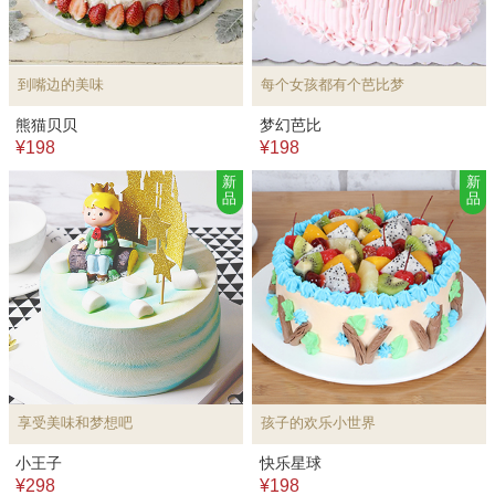
到嘴边的美味
每个女孩都有个芭比梦
熊猫贝贝
梦幻芭比
¥198
¥198
新
新
品
品
享受美味和梦想吧
孩子的欢乐小世界
小王子
快乐星球
¥298
¥198