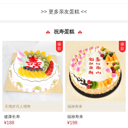
更多亲友蛋糕
祝寿蛋糕
爆
爆
款
款
天增岁月人增寿
福禄寿来
健康长寿
福禄寿来
¥188
¥198