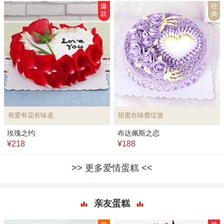
爆
经
款
典
有爱有花有味道
甜蜜在味蕾绽放
玫瑰之约
布达佩斯之恋
¥218
¥188
更多爱情蛋糕
亲友蛋糕