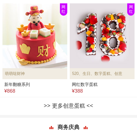
网
网
红
红
萌萌哒财神
520、生日、数字蛋糕、创意
新年翻糖系列
网红数字蛋糕
¥868
¥388
更多创意蛋糕
商务庆典