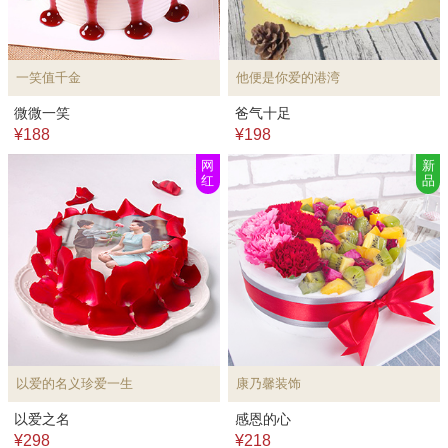
一笑值千金
他便是你爱的港湾
微微一笑
爸气十足
¥188
¥198
网
新
红
品
以爱的名义珍爱一生
康乃馨装饰
以爱之名
感恩的心
¥298
¥218