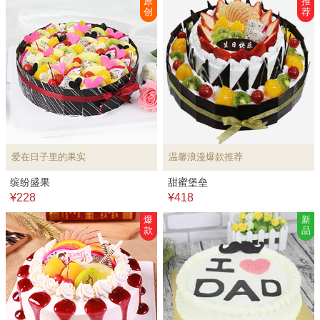
原
推
创
荐
爱在日子里的果实
温馨浪漫爆款推荐
缤纷盛果
甜蜜堡垒
¥228
¥418
爆
新
款
品