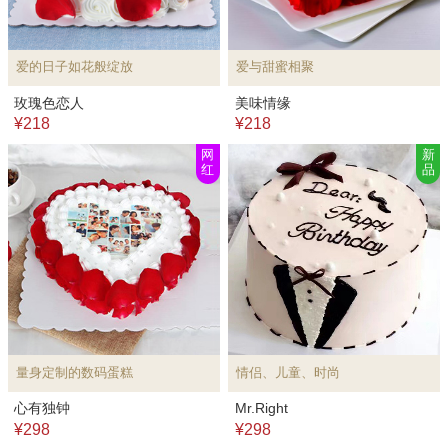
爱的日子如花般绽放
爱与甜蜜相聚
玫瑰色恋人
美味情缘
¥218
¥218
网
新
红
品
量身定制的数码蛋糕
情侣、儿童、时尚
心有独钟
Mr.Right
¥298
¥298