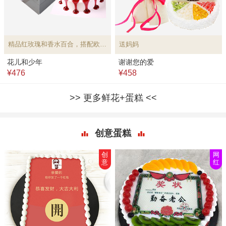
精品红玫瑰和香水百合，搭配欧式水果蛋糕
送妈妈
花儿和少年
谢谢您的爱
¥476
¥458
更多鲜花+蛋糕
创意蛋糕
创
网
意
红