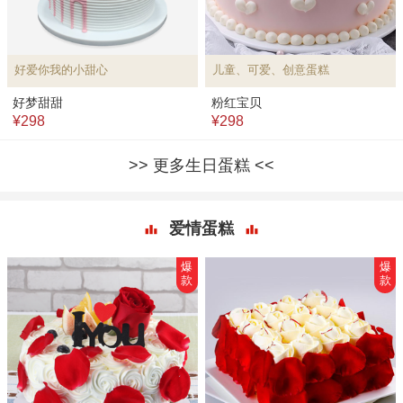
好爱你我的小甜心
儿童、可爱、创意蛋糕
好梦甜甜
粉红宝贝
¥298
¥298
更多生日蛋糕
爱情蛋糕
爆
爆
款
款