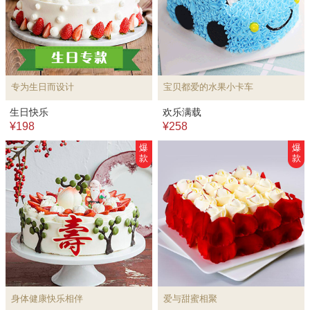
专为生日而设计
宝贝都爱的水果小卡车
生日快乐
欢乐满载
¥198
¥258
爆
爆
款
款
身体健康快乐相伴
爱与甜蜜相聚