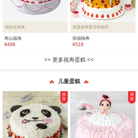
福如东海寿
祝愿老寿星吉祥如意
寿山福海
添褔纳寿
¥498
¥518
更多祝寿蛋糕
儿童蛋糕
推
推
荐
荐