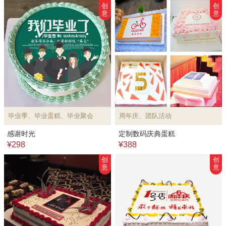
创
创
意
意
毕业季、毕业蛋糕、毕业聚会
周年庆、团队活动
感谢时光
定制数码庆典蛋糕
¥298
¥388
创
创
意
意