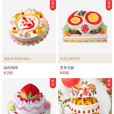
爆
推
款
荐
福如东海寿比南山
生活之树常绿
福同海阔
贵寿无极
¥188
¥498
推
爆
荐
款