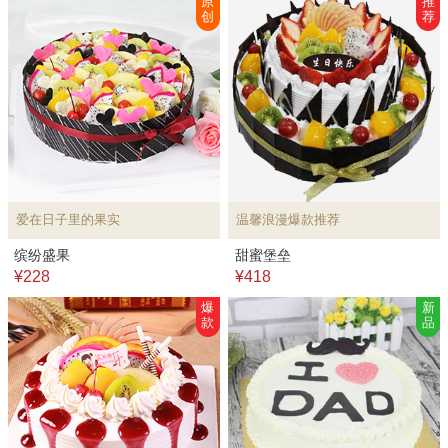
原
推
创
荐
爱在日子里的果实
温馨浪漫爆款推荐
缤纷盛果
甜蜜堡垒
¥228
¥418
爆
新
款
品