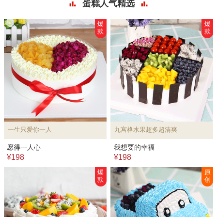
蛋糕人气精选
爆
爆
款
款
一生只爱你一人
九宫格水果超多超清爽
愿得一人心
我想要的幸福
¥198
¥198
爆
原
款
创