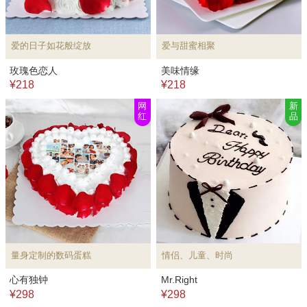
爱的日子如花般绽放
爱与甜蜜相聚
玫瑰色恋人
美味情缘
¥218
¥218
网
新
红
品
量身定制的数码蛋糕
情侣、儿童、时尚
心有独钟
Mr.Right
¥298
¥298