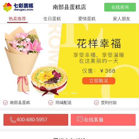
南部县蛋糕店
在线咨询
热卖推荐
生日蛋糕
爱情蛋糕
家人朋友
南部县蛋糕
同城配送
货到付款
400-680-5957
在线客服