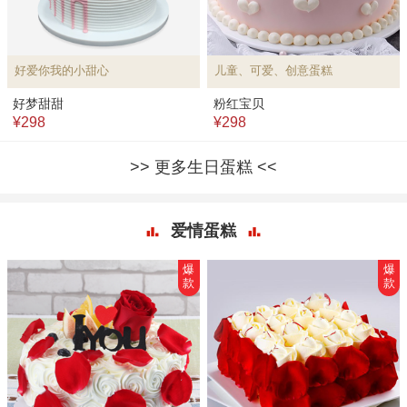
好爱你我的小甜心
儿童、可爱、创意蛋糕
好梦甜甜
粉红宝贝
¥298
¥298
更多生日蛋糕
爱情蛋糕
爆
爆
款
款