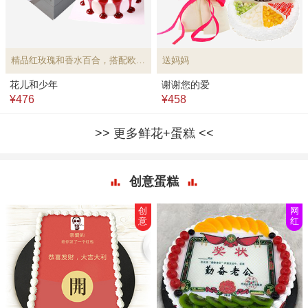
精品红玫瑰和香水百合，搭配欧式水果蛋糕
送妈妈
花儿和少年
谢谢您的爱
¥476
¥458
更多鲜花+蛋糕
创意蛋糕
创
网
意
红