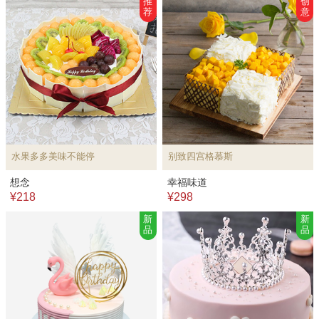
推
创
荐
意
水果多多美味不能停
别致四宫格慕斯
想念
幸福味道
¥218
¥298
新
新
品
品