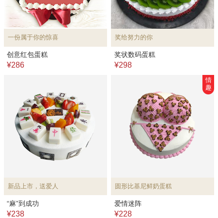
一份属于你的惊喜
奖给努力的你
创意红包蛋糕
奖状数码蛋糕
¥286
¥298
情
趣
新品上市，送爱人
圆形比基尼鲜奶蛋糕
“麻”到成功
爱情迷阵
¥238
¥228