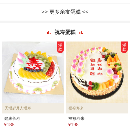
更多亲友蛋糕
祝寿蛋糕
爆
爆
款
款
天增岁月人增寿
福禄寿来
健康长寿
福禄寿来
¥188
¥198