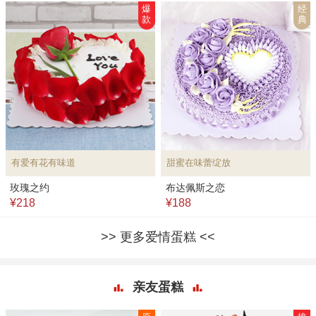
爆
经
款
典
有爱有花有味道
甜蜜在味蕾绽放
玫瑰之约
布达佩斯之恋
¥218
¥188
更多爱情蛋糕
亲友蛋糕