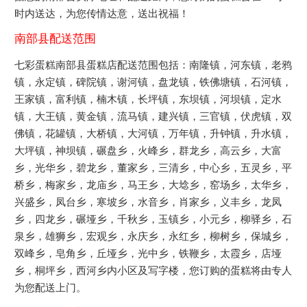
时内送达，为您传情达意，送出祝福！
南部县配送范围
七彩蛋糕南部县蛋糕店配送范围包括：南隆镇，河东镇，老鸦
镇，永定镇，碑院镇，谢河镇，盘龙镇，铁佛塘镇，石河镇，
王家镇，富利镇，楠木镇，长坪镇，东坝镇，河坝镇，定水
镇，大王镇，黄金镇，流马镇，建兴镇，三官镇，伏虎镇，双
佛镇，花罐镇，大桥镇，大河镇，万年镇，升钟镇，升水镇，
大坪镇，神坝镇，碾盘乡，火峰乡，群龙乡，高云乡，大富
乡，光华乡，碧龙乡，董家乡，三清乡，中心乡，五灵乡，平
桥乡，梅家乡，龙庙乡，马王乡，大埝乡，窑场乡，太华乡，
兴盛乡，凤台乡，寒坡乡，水音乡，肖家乡，义丰乡，龙凤
乡，四龙乡，碾垭乡，千秋乡，玉镇乡，小元乡，柳驿乡，石
泉乡，雄狮乡，宏观乡，永庆乡，永红乡，柳树乡，保城乡，
双峰乡，皂角乡，丘垭乡，光中乡，铁鞭乡，太霞乡，店垭
乡，桐坪乡，西河乡内小区及写字楼，您订购的蛋糕将由专人
为您配送上门。