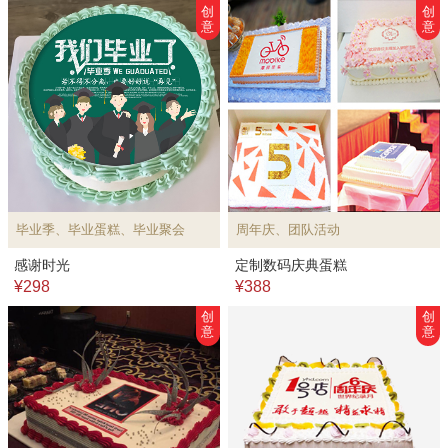
创
创
意
意
毕业季、毕业蛋糕、毕业聚会
周年庆、团队活动
感谢时光
定制数码庆典蛋糕
¥298
¥388
创
创
意
意