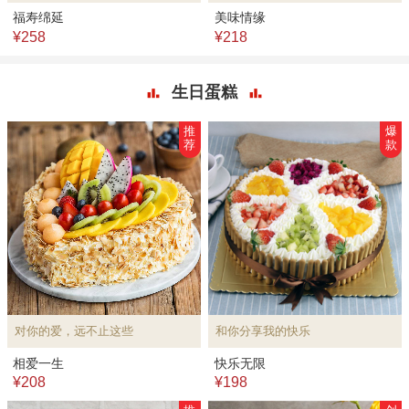
福寿绵延
美味情缘
¥258
¥218
生日蛋糕
推
爆
荐
款
对你的爱，远不止这些
和你分享我的快乐
相爱一生
快乐无限
¥208
¥198