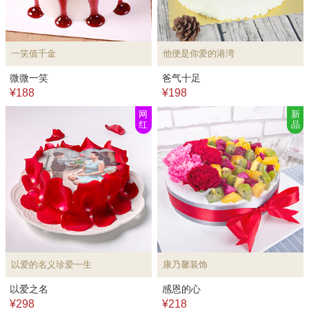
一笑值千金
他便是你爱的港湾
微微一笑
爸气十足
¥188
¥198
网
新
红
品
以爱的名义珍爱一生
康乃馨装饰
以爱之名
感恩的心
¥298
¥218