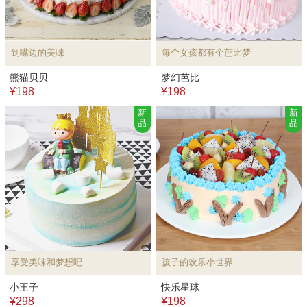
到嘴边的美味
每个女孩都有个芭比梦
熊猫贝贝
梦幻芭比
¥198
¥198
新
新
品
品
享受美味和梦想吧
孩子的欢乐小世界
小王子
快乐星球
¥298
¥198