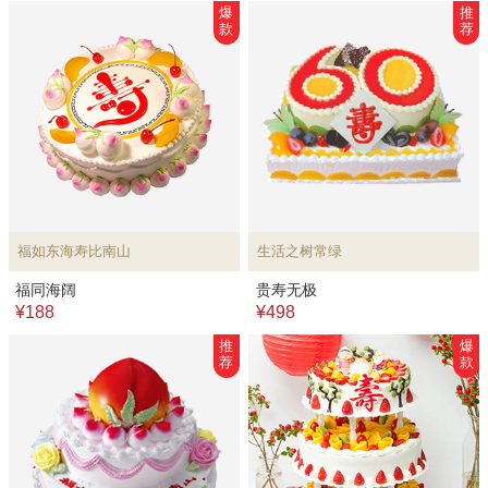
爆
推
款
荐
福如东海寿比南山
生活之树常绿
福同海阔
贵寿无极
¥188
¥498
推
爆
荐
款