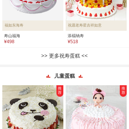
福如东海寿
祝愿老寿星吉祥如意
寿山福海
添褔纳寿
¥498
¥518
更多祝寿蛋糕
儿童蛋糕
推
推
荐
荐