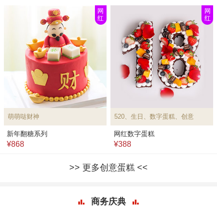
网
网
红
红
萌萌哒财神
520、生日、数字蛋糕、创意
新年翻糖系列
网红数字蛋糕
¥868
¥388
更多创意蛋糕
商务庆典