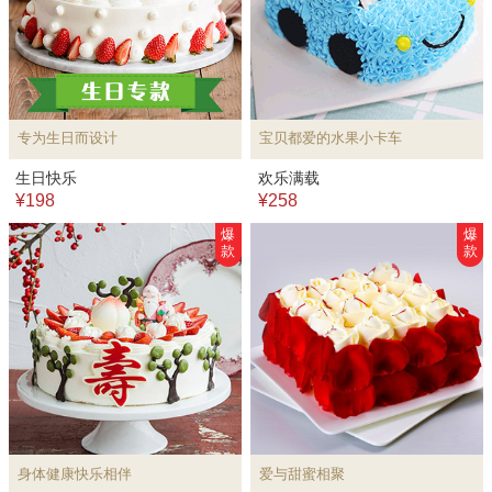
专为生日而设计
宝贝都爱的水果小卡车
生日快乐
欢乐满载
¥198
¥258
爆
爆
款
款
身体健康快乐相伴
爱与甜蜜相聚