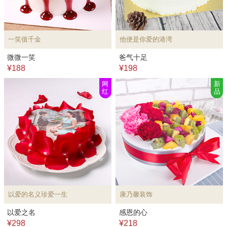
一笑值千金
他便是你爱的港湾
微微一笑
爸气十足
¥188
¥198
网
新
红
品
以爱的名义珍爱一生
康乃馨装饰
以爱之名
感恩的心
¥298
¥218