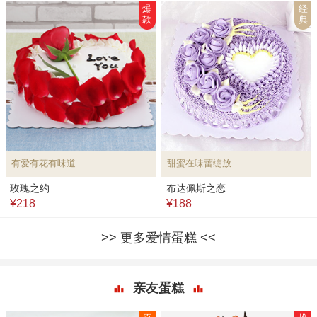
爆
经
款
典
有爱有花有味道
甜蜜在味蕾绽放
玫瑰之约
布达佩斯之恋
¥218
¥188
更多爱情蛋糕
亲友蛋糕