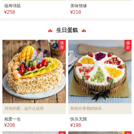
福寿绵延
美味情缘
¥258
¥218
生日蛋糕
推
爆
荐
款
对你的爱，远不止这些
和你分享我的快乐
相爱一生
快乐无限
¥208
¥198