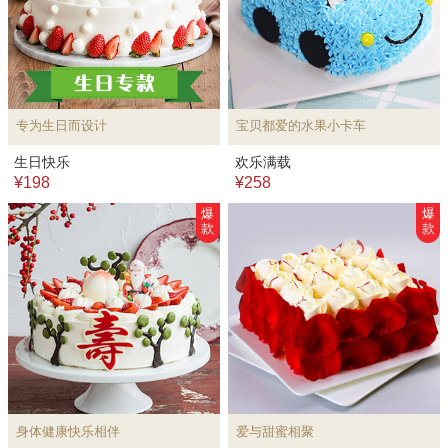
专为生日而设计
宝贝都爱的水果小卡车
生日快乐
欢乐满载
¥198
¥258
爆
爆
款
款
身体健康快乐相伴
爱与甜蜜相聚