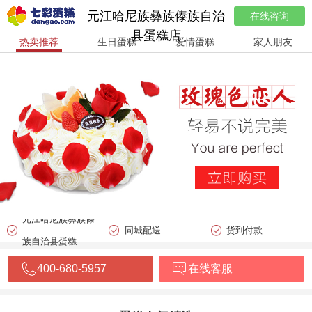
元江哈尼族彝族傣族自治
在线咨询
县蛋糕店
热卖推荐
生日蛋糕
爱情蛋糕
家人朋友
元江哈尼族彝族傣
同城配送
货到付款
族自治县蛋糕
400-680-5957
在线客服