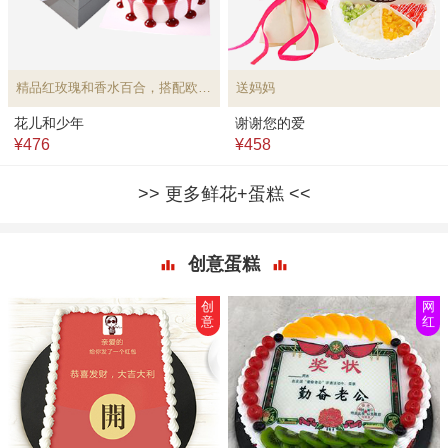
精品红玫瑰和香水百合，搭配欧式水果蛋糕
送妈妈
花儿和少年
谢谢您的爱
¥476
¥458
更多鲜花+蛋糕
创意蛋糕
创
网
意
红