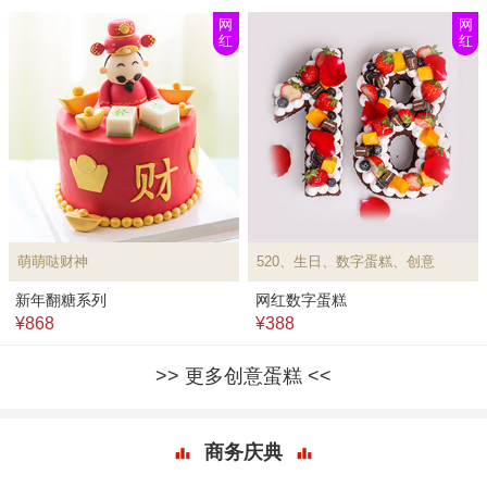
网
网
红
红
萌萌哒财神
520、生日、数字蛋糕、创意
新年翻糖系列
网红数字蛋糕
¥868
¥388
更多创意蛋糕
商务庆典