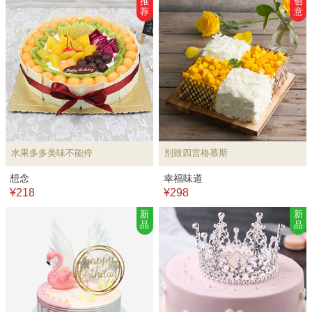
推
创
荐
意
水果多多美味不能停
别致四宫格慕斯
想念
幸福味道
¥218
¥298
新
新
品
品