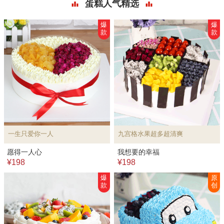
蛋糕人气精选
爆
爆
款
款
一生只爱你一人
九宫格水果超多超清爽
愿得一人心
我想要的幸福
¥198
¥198
爆
原
款
创