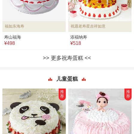
福如东海寿
祝愿老寿星吉祥如意
寿山福海
添褔纳寿
¥498
¥518
更多祝寿蛋糕
儿童蛋糕
推
推
荐
荐