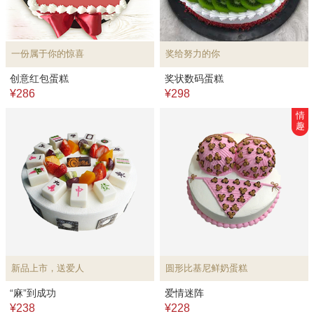
一份属于你的惊喜
奖给努力的你
创意红包蛋糕
奖状数码蛋糕
¥286
¥298
情
趣
新品上市，送爱人
圆形比基尼鲜奶蛋糕
“麻”到成功
爱情迷阵
¥238
¥228