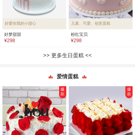
好爱你我的小甜心
儿童、可爱、创意蛋糕
好梦甜甜
粉红宝贝
¥298
¥298
更多生日蛋糕
爱情蛋糕
爆
爆
款
款