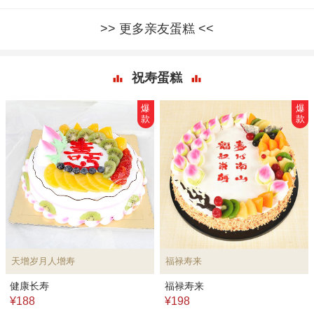
更多亲友蛋糕
祝寿蛋糕
爆
爆
款
款
天增岁月人增寿
福禄寿来
健康长寿
福禄寿来
¥188
¥198