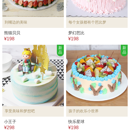
到嘴边的美味
每个女孩都有个芭比梦
熊猫贝贝
梦幻芭比
¥198
¥198
新
新
品
品
享受美味和梦想吧
孩子的欢乐小世界
小王子
快乐星球
¥298
¥198