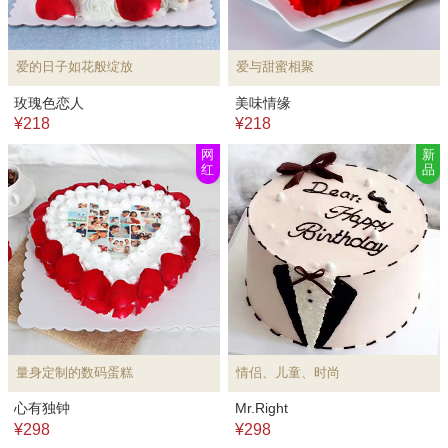
爱的日子如花般绽放
爱与甜蜜相聚
玫瑰色恋人
美味情缘
¥218
¥218
网
新
红
品
量身定制的数码蛋糕
情侣、儿童、时尚
心有独钟
Mr.Right
¥298
¥298