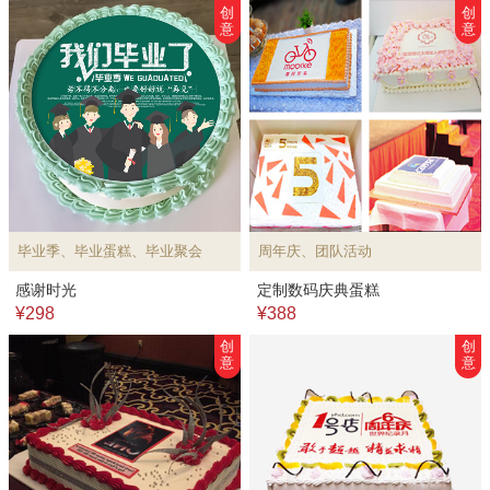
创
创
意
意
毕业季、毕业蛋糕、毕业聚会
周年庆、团队活动
感谢时光
定制数码庆典蛋糕
¥298
¥388
创
创
意
意