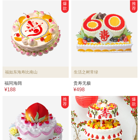
爆
推
款
荐
福如东海寿比南山
生活之树常绿
福同海阔
贵寿无极
¥188
¥498
推
爆
荐
款