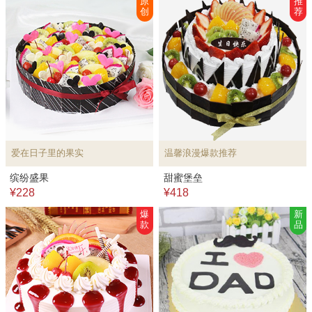
原
推
创
荐
爱在日子里的果实
温馨浪漫爆款推荐
缤纷盛果
甜蜜堡垒
¥228
¥418
爆
新
款
品