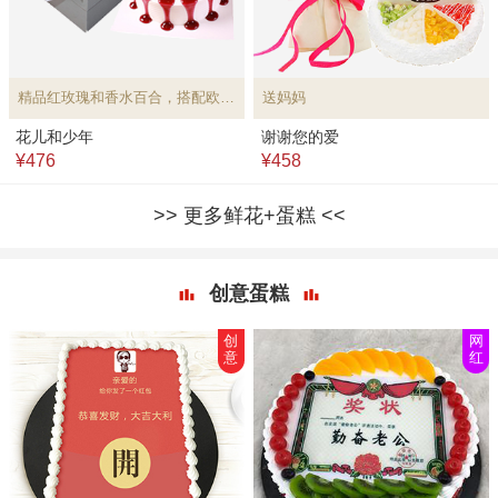
精品红玫瑰和香水百合，搭配欧式水果蛋糕
送妈妈
花儿和少年
谢谢您的爱
¥476
¥458
更多鲜花+蛋糕
创意蛋糕
创
网
意
红