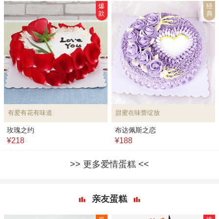
爆
经
款
典
有爱有花有味道
甜蜜在味蕾绽放
玫瑰之约
布达佩斯之恋
¥218
¥188
更多爱情蛋糕
亲友蛋糕