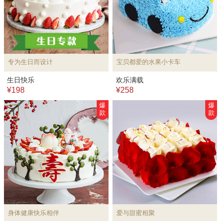
专为生日而设计
宝贝都爱的水果小卡车
生日快乐
欢乐满载
¥198
¥258
爆
爆
款
款
身体健康快乐相伴
爱与甜蜜相聚