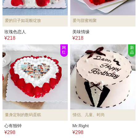
爱的日子如花般绽放
爱与甜蜜相聚
玫瑰色恋人
美味情缘
¥218
¥218
网
新
红
品
量身定制的数码蛋糕
情侣、儿童、时尚
心有独钟
Mr.Right
¥298
¥298