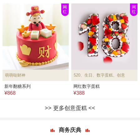
网
网
红
红
萌萌哒财神
520、生日、数字蛋糕、创意
新年翻糖系列
网红数字蛋糕
¥868
¥388
更多创意蛋糕
商务庆典