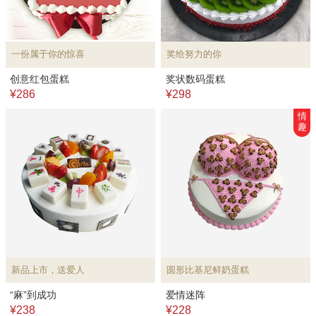
一份属于你的惊喜
奖给努力的你
创意红包蛋糕
奖状数码蛋糕
¥286
¥298
情
趣
新品上市，送爱人
圆形比基尼鲜奶蛋糕
“麻”到成功
爱情迷阵
¥238
¥228