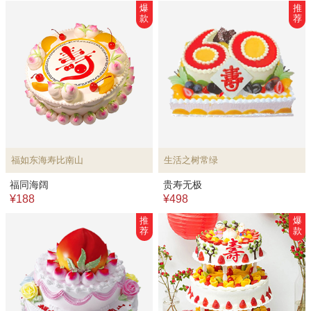
爆
推
款
荐
福如东海寿比南山
生活之树常绿
福同海阔
贵寿无极
¥188
¥498
推
爆
荐
款