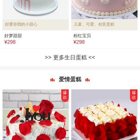
好爱你我的小甜心
儿童、可爱、创意蛋糕
好梦甜甜
粉红宝贝
¥298
¥298
更多生日蛋糕
爱情蛋糕
爆
爆
款
款