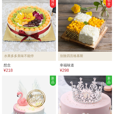
推
创
荐
意
水果多多美味不能停
别致四宫格慕斯
想念
幸福味道
¥218
¥298
新
新
品
品