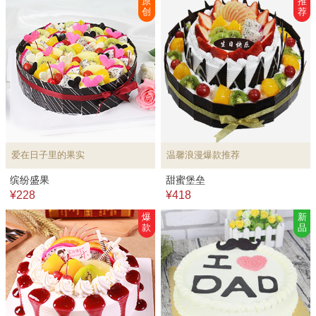
原
推
创
荐
爱在日子里的果实
温馨浪漫爆款推荐
缤纷盛果
甜蜜堡垒
¥228
¥418
爆
新
款
品