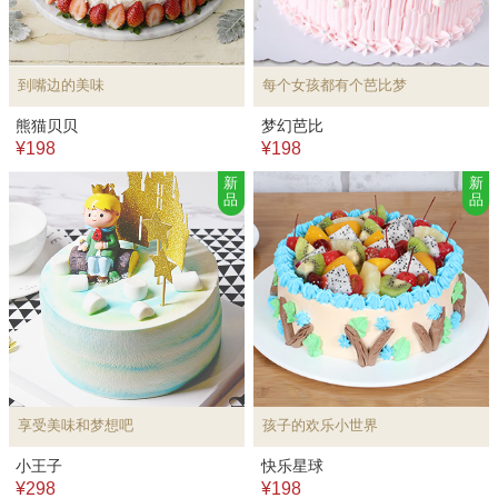
到嘴边的美味
每个女孩都有个芭比梦
熊猫贝贝
梦幻芭比
¥198
¥198
新
新
品
品
享受美味和梦想吧
孩子的欢乐小世界
小王子
快乐星球
¥298
¥198