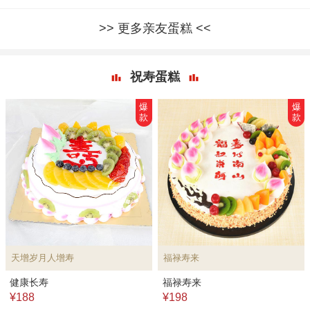
更多亲友蛋糕
祝寿蛋糕
爆
爆
款
款
天增岁月人增寿
福禄寿来
健康长寿
福禄寿来
¥188
¥198