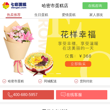
哈密市蛋糕店
在线咨询
热卖推荐
生日蛋糕
爱情蛋糕
家人朋友
哈密市蛋糕
同城配送
货到付款
400-680-5957
在线客服