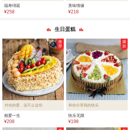
福寿绵延
美味情缘
¥258
¥218
生日蛋糕
推
爆
荐
款
对你的爱，远不止这些
和你分享我的快乐
相爱一生
快乐无限
¥208
¥198