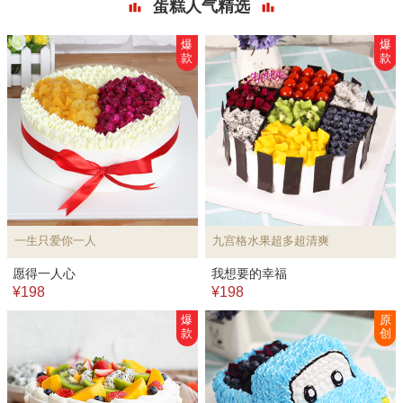
蛋糕人气精选
爆
爆
款
款
一生只爱你一人
九宫格水果超多超清爽
愿得一人心
我想要的幸福
¥198
¥198
爆
原
款
创