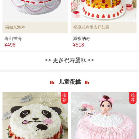
福如东海寿
祝愿老寿星吉祥如意
寿山福海
添褔纳寿
¥498
¥518
更多祝寿蛋糕
儿童蛋糕
推
推
荐
荐