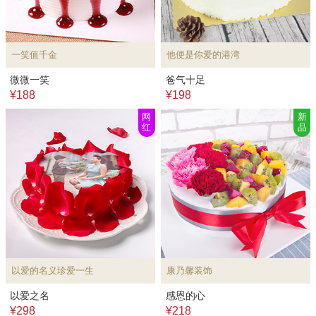
一笑值千金
他便是你爱的港湾
微微一笑
爸气十足
¥188
¥198
网
新
红
品
以爱的名义珍爱一生
康乃馨装饰
以爱之名
感恩的心
¥298
¥218