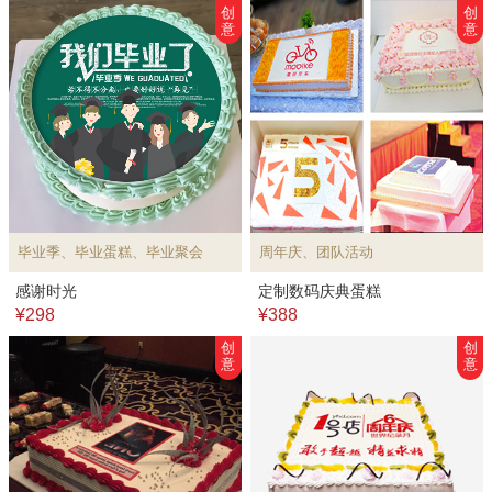
创
创
意
意
毕业季、毕业蛋糕、毕业聚会
周年庆、团队活动
感谢时光
定制数码庆典蛋糕
¥298
¥388
创
创
意
意