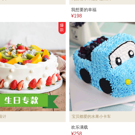
我想要的幸福
¥198
爆
款
设计
宝贝都爱的水果小卡车
欢乐满载
¥258