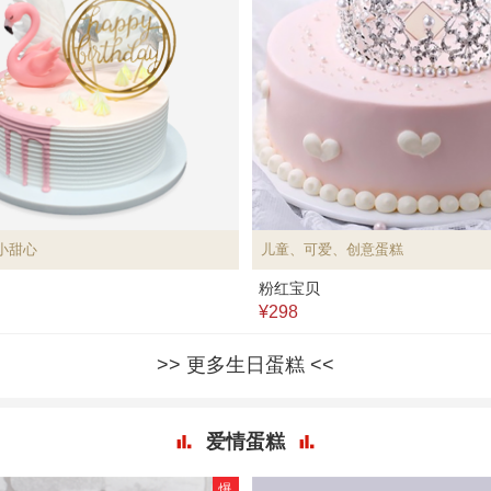
小甜心
儿童、可爱、创意蛋糕
粉红宝贝
¥298
更多生日蛋糕
爱情蛋糕
爆