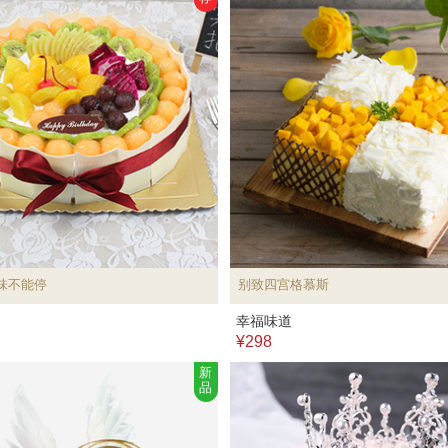
味不能停
别致四宫格慕斯
幸福味道
¥298
新
品