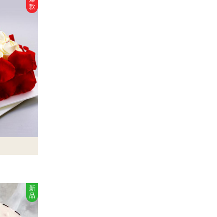
款
新
品