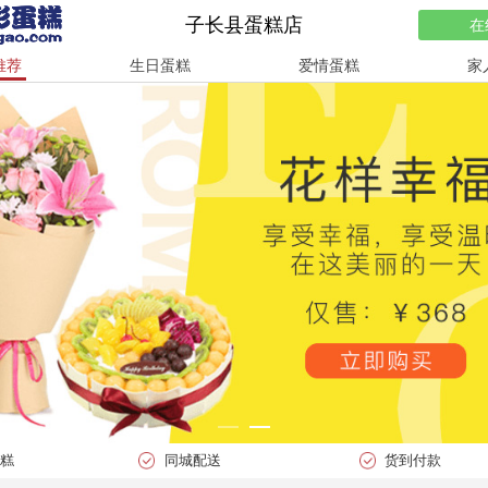
子长县蛋糕店
在
推荐
生日蛋糕
爱情蛋糕
家
蛋糕
同城配送
货到付款