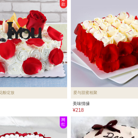
款
花般绽放
爱与甜蜜相聚
美味情缘
¥218
网
红