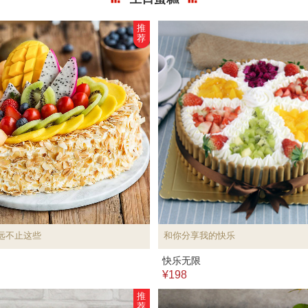
推
荐
远不止这些
和你分享我的快乐
快乐无限
¥198
推
荐