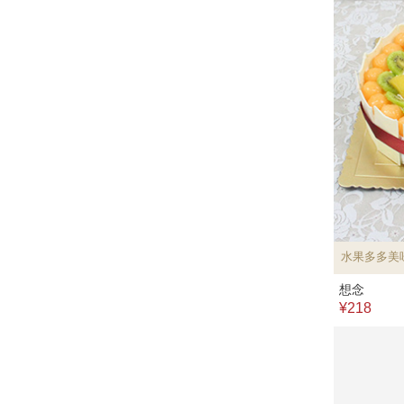
水果多多美
想念
¥218