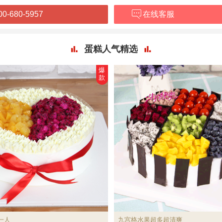
00-680-5957
在线客服
蛋糕人气精选
爆
款
一人
九宫格水果超多超清爽