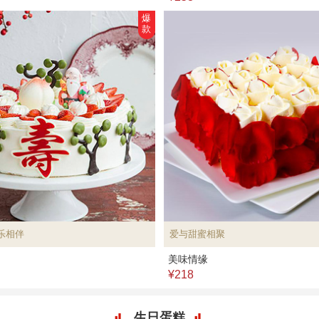
爆
款
乐相伴
爱与甜蜜相聚
美味情缘
¥218
生日蛋糕