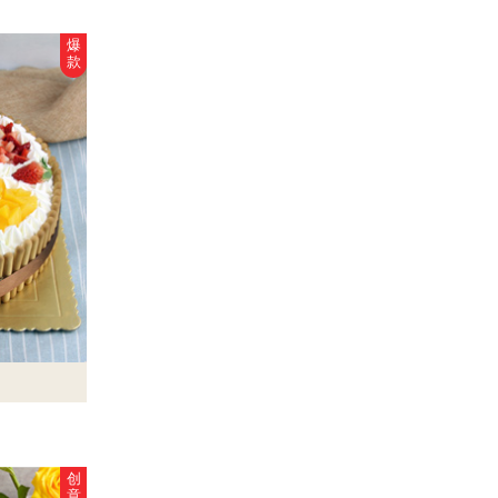
爆
款
创
意