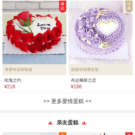
爆
经
款
典
有爱有花有味道
甜蜜在味蕾绽放
玫瑰之约
布达佩斯之恋
¥218
¥188
更多爱情蛋糕
亲友蛋糕