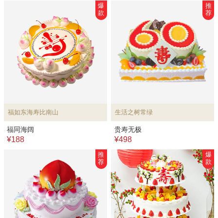
爆
推
款
荐
福如东海寿比南山
生活之树常绿
福同海阔
贵寿无极
¥188
¥498
推
爆
荐
款