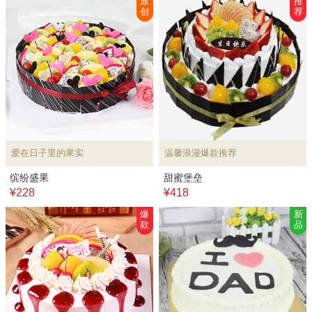
原
推
创
荐
爱在日子里的果实
温馨浪漫爆款推荐
缤纷盛果
甜蜜堡垒
¥228
¥418
爆
新
款
品