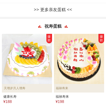
更多亲友蛋糕
祝寿蛋糕
爆
爆
款
款
天增岁月人增寿
福禄寿来
健康长寿
福禄寿来
¥188
¥198