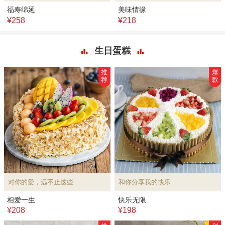
福寿绵延
美味情缘
¥258
¥218
生日蛋糕
推
爆
荐
款
对你的爱，远不止这些
和你分享我的快乐
相爱一生
快乐无限
¥208
¥198