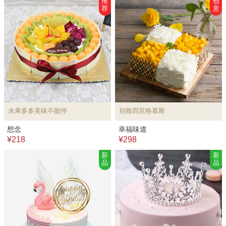
推
创
荐
意
水果多多美味不能停
别致四宫格慕斯
想念
幸福味道
¥218
¥298
新
新
品
品