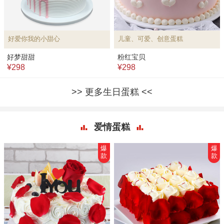
好爱你我的小甜心
儿童、可爱、创意蛋糕
好梦甜甜
粉红宝贝
¥298
¥298
更多生日蛋糕
爱情蛋糕
爆
爆
款
款