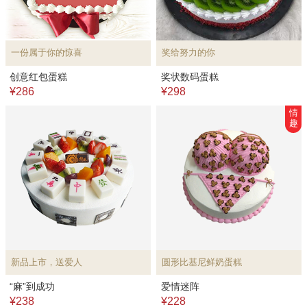
一份属于你的惊喜
奖给努力的你
创意红包蛋糕
奖状数码蛋糕
¥286
¥298
情
趣
新品上市，送爱人
圆形比基尼鲜奶蛋糕
“麻”到成功
爱情迷阵
¥238
¥228