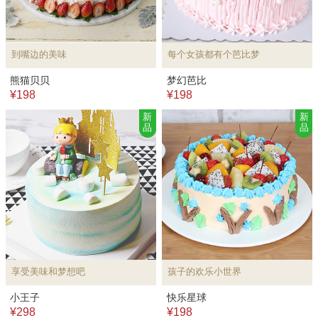
到嘴边的美味
每个女孩都有个芭比梦
熊猫贝贝
梦幻芭比
¥198
¥198
新
新
品
品
享受美味和梦想吧
孩子的欢乐小世界
小王子
快乐星球
¥298
¥198