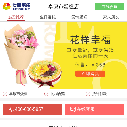
阜康市蛋糕店
在线咨询
热卖推荐
生日蛋糕
爱情蛋糕
家人朋友
阜康市蛋糕
同城配送
货到付款
400-680-5957
在线客服