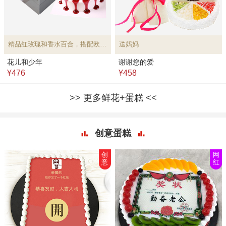
精品红玫瑰和香水百合，搭配欧式水果蛋糕
送妈妈
花儿和少年
谢谢您的爱
¥476
¥458
更多鲜花+蛋糕
创意蛋糕
创
网
意
红