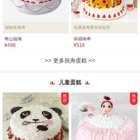
福如东海寿
祝愿老寿星吉祥如意
寿山福海
添褔纳寿
¥498
¥518
更多祝寿蛋糕
儿童蛋糕
推
推
荐
荐