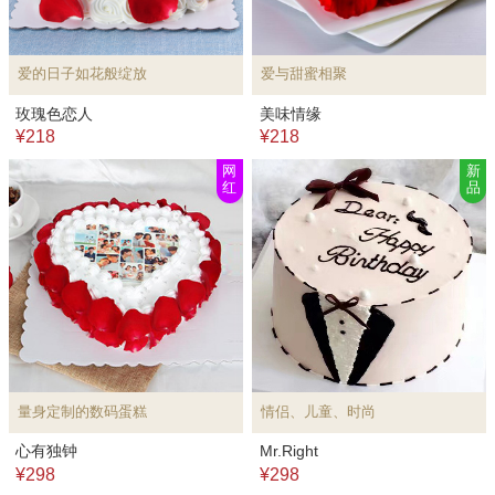
爱的日子如花般绽放
爱与甜蜜相聚
玫瑰色恋人
美味情缘
¥218
¥218
网
新
红
品
量身定制的数码蛋糕
情侣、儿童、时尚
心有独钟
Mr.Right
¥298
¥298