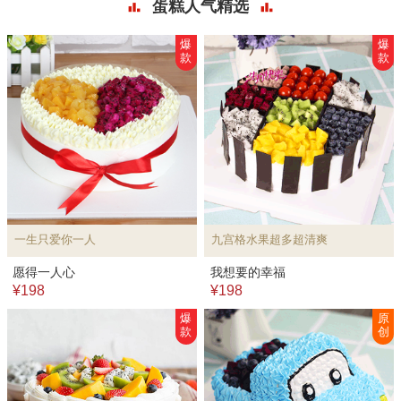
蛋糕人气精选
爆
爆
款
款
一生只爱你一人
九宫格水果超多超清爽
愿得一人心
我想要的幸福
¥198
¥198
爆
原
款
创