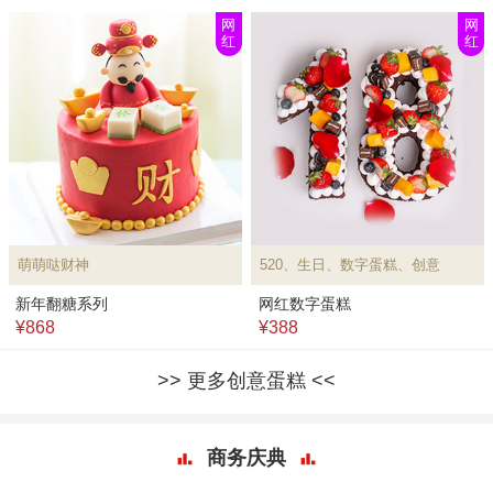
网
网
红
红
萌萌哒财神
520、生日、数字蛋糕、创意
新年翻糖系列
网红数字蛋糕
¥868
¥388
更多创意蛋糕
商务庆典