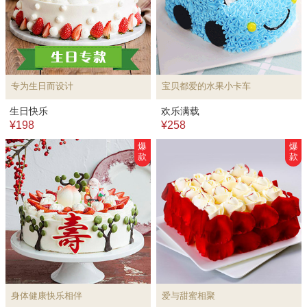
专为生日而设计
宝贝都爱的水果小卡车
生日快乐
欢乐满载
¥198
¥258
爆
爆
款
款
身体健康快乐相伴
爱与甜蜜相聚