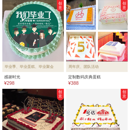
创
创
意
意
毕业季、毕业蛋糕、毕业聚会
周年庆、团队活动
感谢时光
定制数码庆典蛋糕
¥298
¥388
创
创
意
意