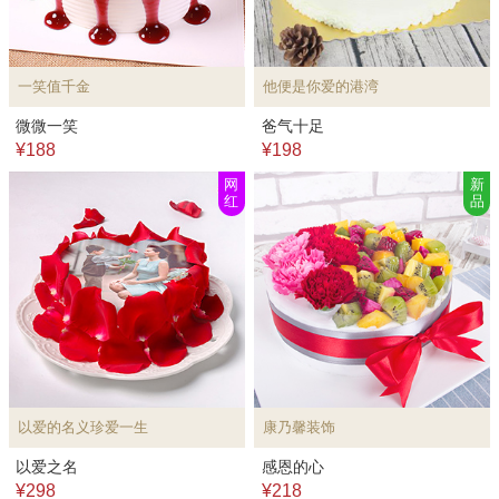
一笑值千金
他便是你爱的港湾
微微一笑
爸气十足
¥188
¥198
网
新
红
品
以爱的名义珍爱一生
康乃馨装饰
以爱之名
感恩的心
¥298
¥218