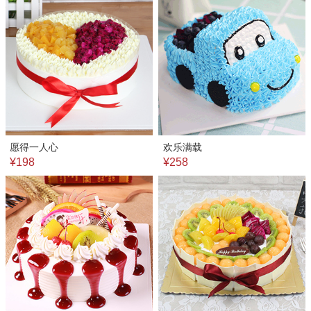
愿得一人心
欢乐满载
¥198
¥258