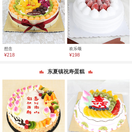
想念
欢乐颂
¥218
¥198
东夏镇祝寿蛋糕