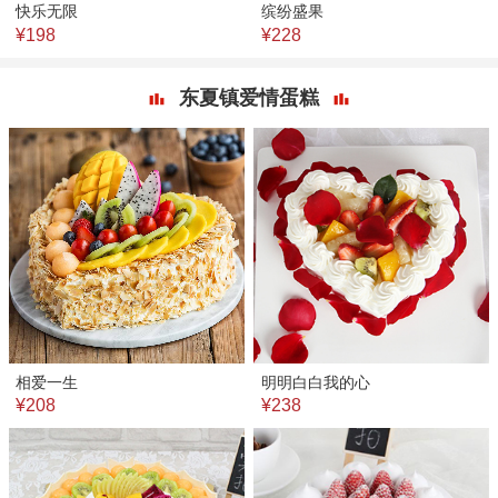
快乐无限
缤纷盛果
¥198
¥228
东夏镇爱情蛋糕
相爱一生
明明白白我的心
¥208
¥238