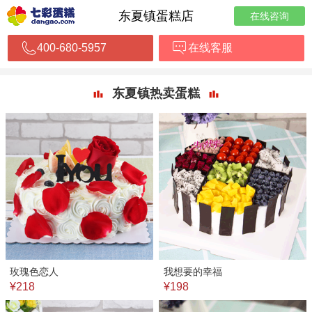
东夏镇蛋糕店
在线咨询
400-680-5957
在线客服
东夏镇热卖蛋糕
玫瑰色恋人
我想要的幸福
¥218
¥198