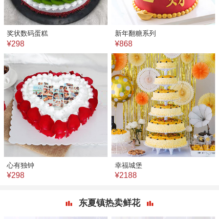
奖状数码蛋糕
新年翻糖系列
¥298
¥868
心有独钟
幸福城堡
¥298
¥2188
东夏镇热卖鲜花