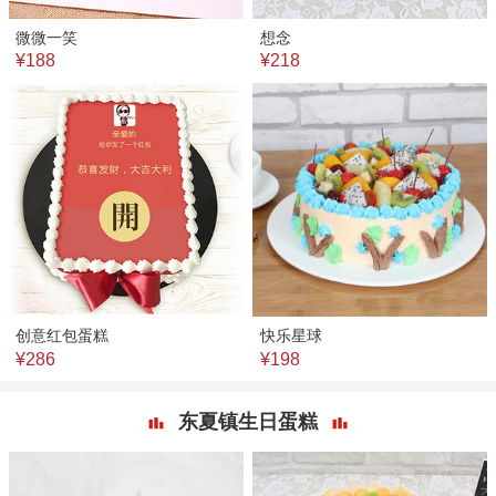
微微一笑
想念
¥188
¥218
创意红包蛋糕
快乐星球
¥286
¥198
东夏镇生日蛋糕