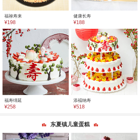
福禄寿来
健康长寿
¥198
¥188
福寿绵延
添褔纳寿
¥258
¥518
东夏镇儿童蛋糕