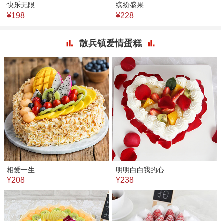
快乐无限
缤纷盛果
¥198
¥228
散兵镇爱情蛋糕
相爱一生
明明白白我的心
¥208
¥238