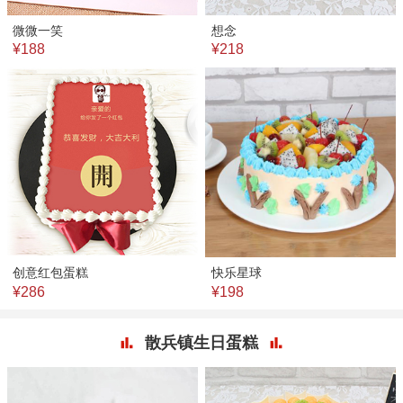
微微一笑
想念
¥188
¥218
创意红包蛋糕
快乐星球
¥286
¥198
散兵镇生日蛋糕