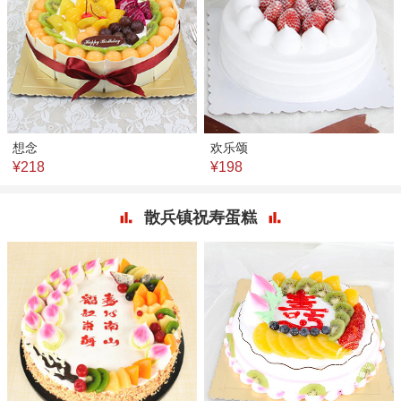
想念
欢乐颂
¥218
¥198
散兵镇祝寿蛋糕