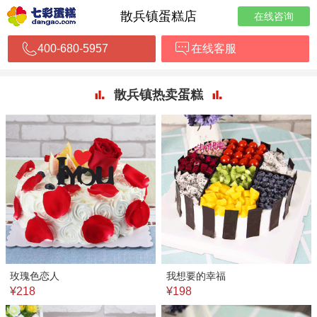
散兵镇蛋糕店
在线咨询
400-680-5957
在线客服
散兵镇热卖蛋糕
玫瑰色恋人
我想要的幸福
¥218
¥198