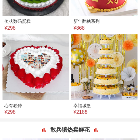
奖状数码蛋糕
新年翻糖系列
¥298
¥868
心有独钟
幸福城堡
¥298
¥2188
散兵镇热卖鲜花