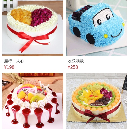
愿得一人心
欢乐满载
¥198
¥258