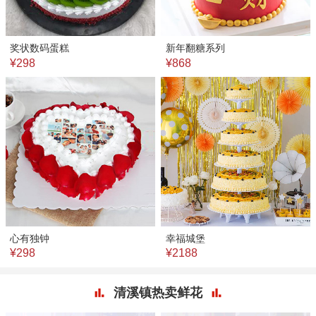
奖状数码蛋糕
新年翻糖系列
¥298
¥868
心有独钟
幸福城堡
¥298
¥2188
清溪镇热卖鲜花