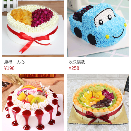
愿得一人心
欢乐满载
¥198
¥258