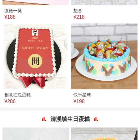
微微一笑
想念
¥188
¥218
创意红包蛋糕
快乐星球
¥286
¥198
清溪镇生日蛋糕