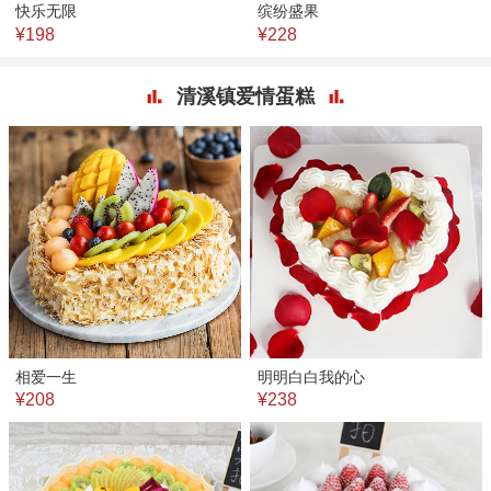
快乐无限
缤纷盛果
¥198
¥228
清溪镇爱情蛋糕
相爱一生
明明白白我的心
¥208
¥238