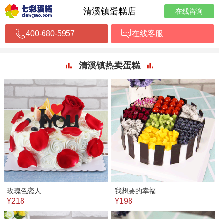
清溪镇蛋糕店
在线咨询
400-680-5957
在线客服
清溪镇热卖蛋糕
玫瑰色恋人
我想要的幸福
¥218
¥198