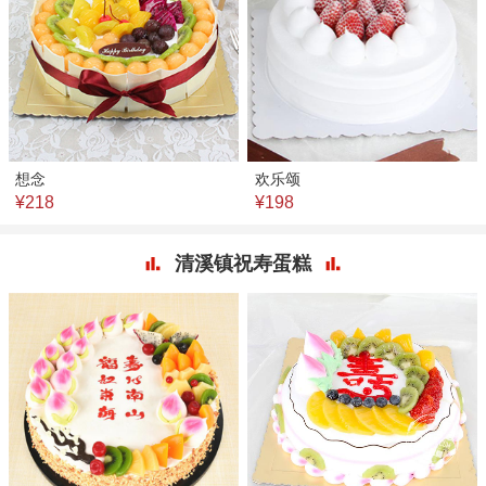
想念
欢乐颂
¥218
¥198
清溪镇祝寿蛋糕