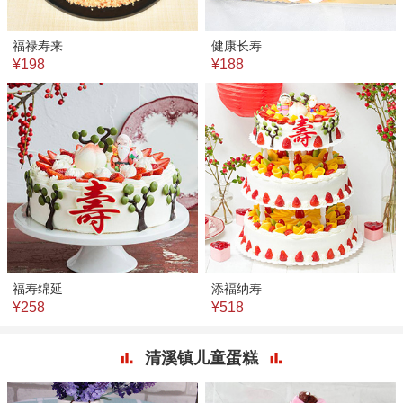
福禄寿来
健康长寿
¥198
¥188
福寿绵延
添褔纳寿
¥258
¥518
清溪镇儿童蛋糕