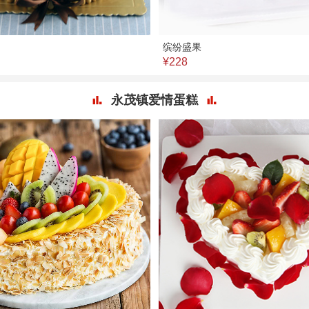
缤纷盛果
¥228
永茂镇爱情蛋糕