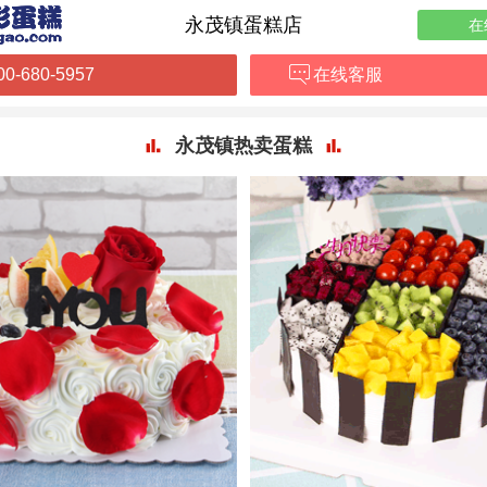
永茂镇蛋糕店
在
00-680-5957
在线客服
永茂镇热卖蛋糕