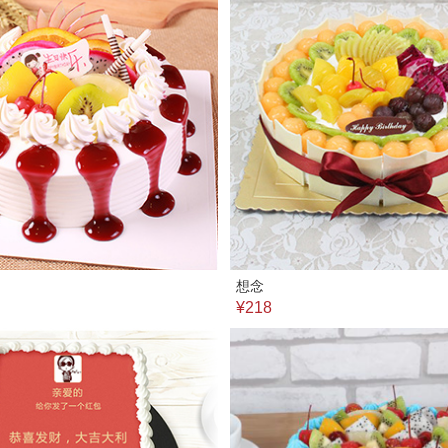
想念
¥218