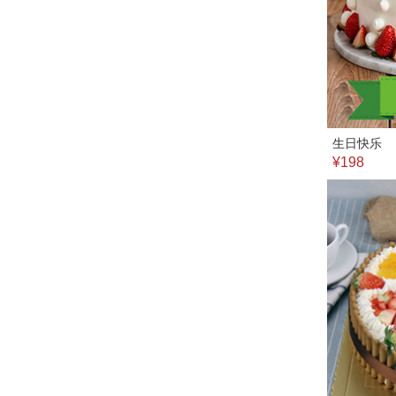
生日快乐
¥198