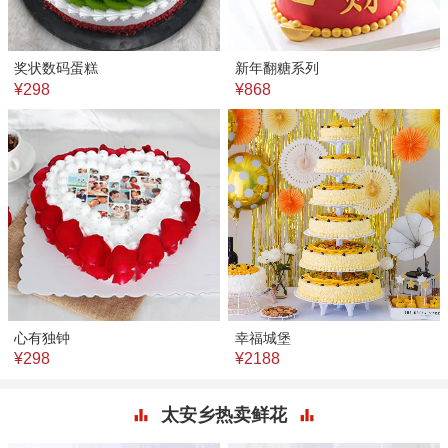
奖状数码蛋糕
新年翻糖系列
¥298
¥868
心有独钟
幸福城堡
¥298
¥2188
太安乡热卖鲜花