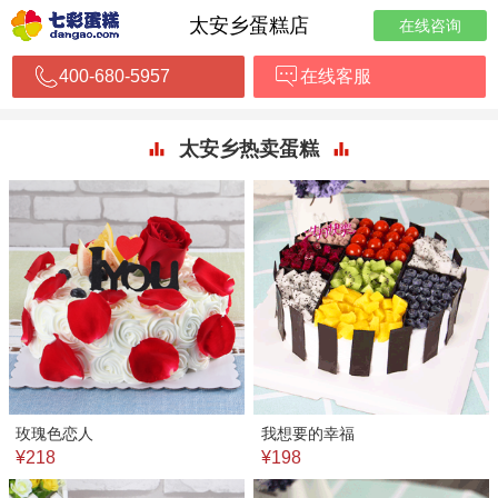
太安乡蛋糕店
在线咨询
400-680-5957
在线客服
太安乡热卖蛋糕
玫瑰色恋人
我想要的幸福
¥218
¥198