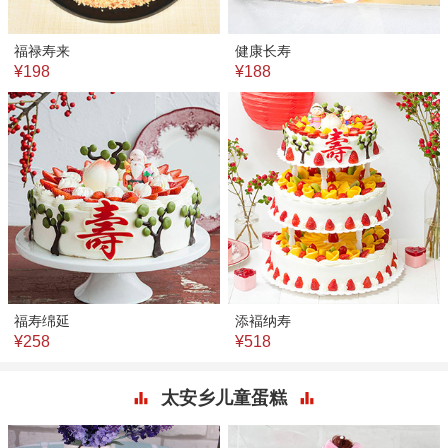
福禄寿来
健康长寿
¥198
¥188
福寿绵延
添褔纳寿
¥258
¥518
太安乡儿童蛋糕