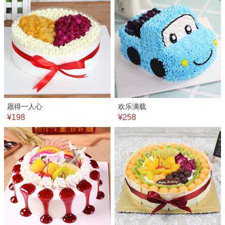
愿得一人心
欢乐满载
¥198
¥258