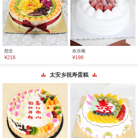
想念
欢乐颂
¥218
¥198
太安乡祝寿蛋糕