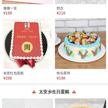
微微一笑
想念
¥188
¥218
创意红包蛋糕
快乐星球
¥286
¥198
太安乡生日蛋糕