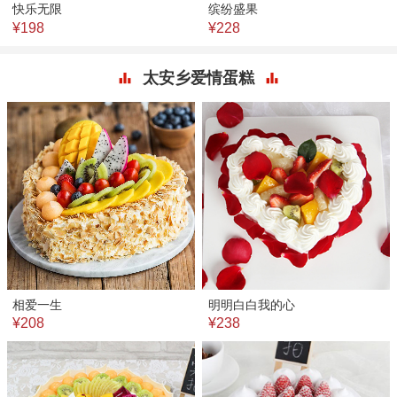
快乐无限
缤纷盛果
¥198
¥228
太安乡爱情蛋糕
相爱一生
明明白白我的心
¥208
¥238